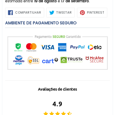
estimada entre
19 de agosto
e
17 de setembro
.
COMPARTILHAR
TWEETAR
PIN
COMPARTILHAR
TWEETAR
PINTEREST
NO
NO
FACEBOOK
PINTE
AMBIENTE DE PAGAMENTO SEGURO
Avaliações de clientes
4.9