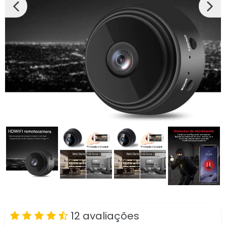
SLIDE
PRÓX
ANTERIOR
SLIDE
12 avaliações