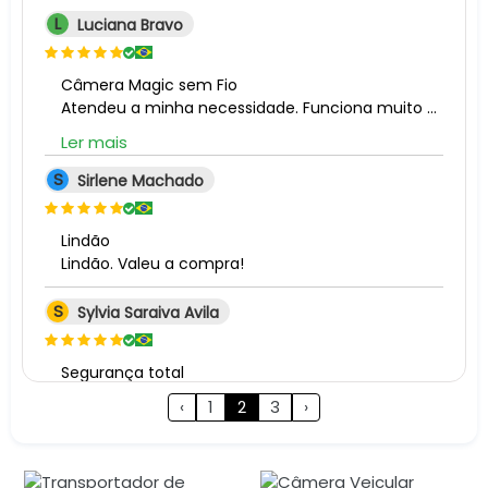
L
Luciana Bravo
Câmera Magic sem Fio
Atendeu a minha necessidade. Funciona muito bem. Vou comprar mais uma.
Ler mais
S
Sirlene Machado
Lindão
Lindão. Valeu a compra!
S
Sylvia Saraiva Avila
Segurança total
Site confiável e entrega pontual
‹
1
2
3
›
E
Elimma Alves Mendes