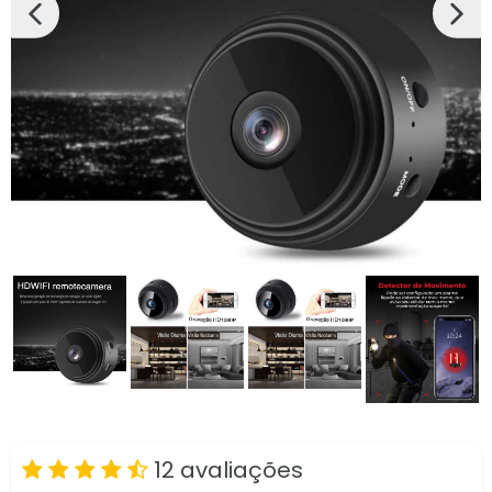
SLIDE
PRÓX
ANTERIOR
SLIDE
12 avaliações