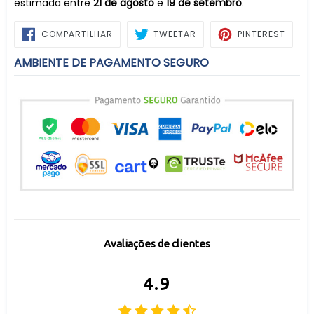
estimada entre
21 de agosto
e
19 de setembro
.
COMPARTILHAR
TWEETAR
PIN
COMPARTILHAR
TWEETAR
PINTEREST
NO
NO
FACEBOOK
PINTE
AMBIENTE DE PAGAMENTO SEGURO
Avaliações de clientes
4.9